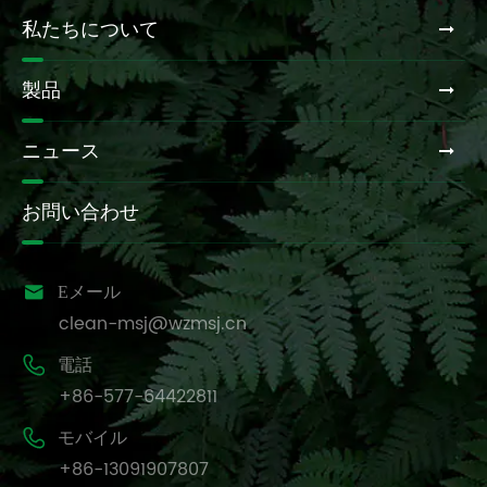
私たちについて
製品
ニュース
お問い合わせ

Eメール
clean-msj@wzmsj.cn

電話
+86-577-64422811

モバイル
+86-13091907807