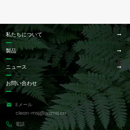
私たちについて
製品
ニュース
お問い合わせ

Eメール
clean-msj@wzmsj.cn

電話