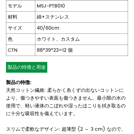
モデル
MSJ-PTB010
材料
綿+ステンレス
サイズ
40/60cm
色
ホワイト、カスタム
CTN
88*39*23=12 個
製品の特徴と用途
製品の特徴:
天然コットン繊維: 柔らかく糸くずの出ないコットンに
より、傷つきやすい表面も傷つきません。最小限の水の
使用で、軽い液体のこぼれや湿ったほこりを拭き取るの
に十分な吸収性を備えています。
スリムで柔軟なデザイン: 超薄型 (2 ～ 3 cm) なので、