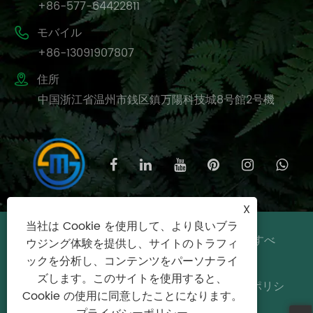
+86-577-64422811

モバイル
+86-13091907807

住所
中国浙江省温州市銭区鎮万陽科技城8号館2号機
X
当社は Cookie を使用して、より良いブラ
著作権 © 2025 温州美石街家庭用品有限公司すべ
ウジング体験を提供し、サイトのトラフィ
ての権利予約。
ックを分析し、コンテンツをパーソナライ
ズします。このサイトを使用すると、
Links
|
Sitemap
|
RSS
|
XML
|
プライバシーポリシ
Cookie の使用に同意したことになります。
ー