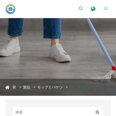


家
製品
モップとバケツ
モップセット