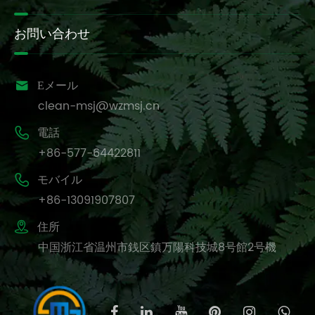
お問い合わせ

Eメール
clean-msj@wzmsj.cn

電話
+86-577-64422811

モバイル
+86-13091907807

住所
中国浙江省温州市銭区鎮万陽科技城8号館2号機