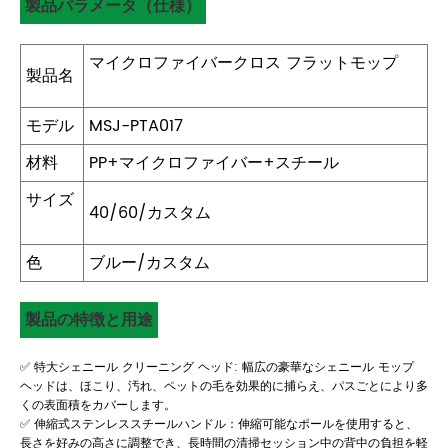
製品パラメータ（仕様）
マイクロファイバークロス フラットモップ
製品名
モデル
MSJ-PTA017
材料
PP+マイクロファイバー+スチール
サイズ
40/60/カスタム
色
ブルー/カスタム
製品の特徴と用途
✅ 特大シェニール クリーニング ヘッド: 幅広の豪華なシェニール モップ
ヘッドは、ほこり、汚れ、ペットの毛を効果的に捕らえ、パスごとにより多
くの表面積をカバーします。
✅ 伸縮式ステンレススチールハンドル：伸縮可能なポールを使用すると、
長さを好みの高さに調整でき、長時間の清掃セッション中の背中の負担を軽