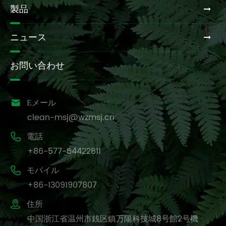
製品
ニュース
お問い合わせ

Eメール
clean-msj@wzmsj.cn

電話
+86-577-64422811

モバイル
+86-13091907807

住所
中国浙江省温州市銭区鎮万陽科技城8号館2号機