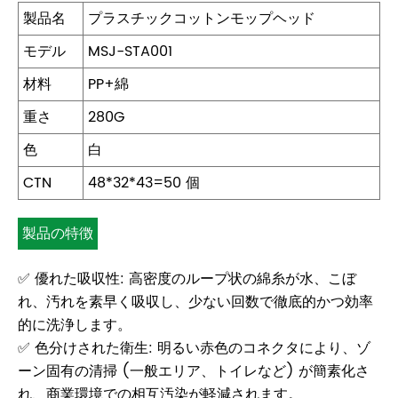
製品名
プラスチックコットンモップヘッド
モデル
MSJ-STA001
材料
PP+綿
重さ
280G
色
白
CTN
48*32*43=50 個
製品の特徴
✅ 優れた吸収性: 高密度のループ状の綿糸が水、こぼ
れ、汚れを素早く吸収し、少ない回数で徹底的かつ効率
的に洗浄します。
✅ 色分けされた衛生: 明るい赤色のコネクタにより、ゾ
ーン固有の清掃 (一般エリア、トイレなど) が簡素化さ
れ、商業環境での相互汚染が軽減されます。