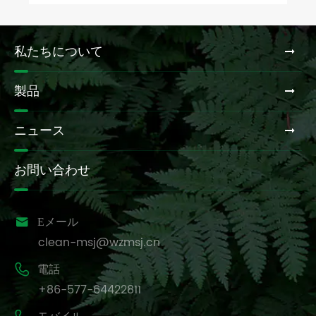
私たちについて
製品
ニュース
お問い合わせ

Eメール
clean-msj@wzmsj.cn

電話
+86-577-64422811