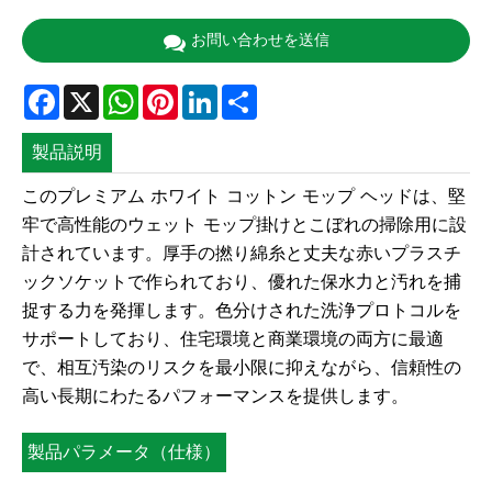
お問い合わせを送信
Facebook
X
WhatsApp
Pinterest
LinkedIn
Share
製品説明
このプレミアム ホワイト コットン モップ ヘッドは、堅
牢で高性能のウェット モップ掛けとこぼれの掃除用に設
計されています。厚手の撚り綿糸と丈夫な赤いプラスチ
ックソケットで作られており、優れた保水力と汚れを捕
捉する力を発揮します。色分けされた洗浄プロトコルを
サポートしており、住宅環境と商業環境の両方に最適
で、相互汚染のリスクを最小限に抑えながら、信頼性の
高い長期にわたるパフォーマンスを提供します。
製品パラメータ（仕様）