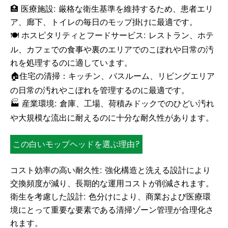
🏥 医療施設: 厳格な衛生基準を維持するため、患者エリ
ア、廊下、トイレの毎日のモップ掛けに最適です。
🍽️ ホスピタリティとフードサービス: レストラン、ホテ
ル、カフェでの食事や裏のエリアでのこぼれや日常の汚
れを処理するのに適しています。
🏠住宅の清掃：キッチン、バスルーム、リビングエリア
の日常の汚れやこぼれを管理するのに最適です。
🏭 産業環境: 倉庫、工場、荷積みドックでのひどい汚れ
や大規模な流出に耐えるのに十分な耐久性があります。
この白いモップヘッドを選ぶ理由?
コスト効率の高い耐久性: 強化構造と洗える設計により
交換頻度が減り、長期的な運用コストが削減されます。
衛生を考慮した設計: 色分けにより、商業および医療環
境にとって重要な要素である清掃ゾーン管理が合理化さ
れます。