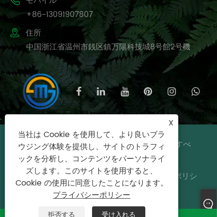

モバイル
+86-13091907807

住所
中国浙江省温州市銭区鎮万陽科技城8号館2号機
X
当社は Cookie を使用して、より良いブラ
著作権 © 2025 温州美石街家庭用品有限公司すべ
ウジング体験を提供し、サイトのトラフィ
ての権利予約。
ックを分析し、コンテンツをパーソナライ
ズします。このサイトを使用すると、
Links
|
Sitemap
|
RSS
|
XML
|
プライバシーポリシ
Cookie の使用に同意したことになります。
ー
プライバシーポリシー
拒否する
受け入れる